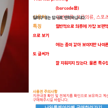
(barcode용)
사용처
일반의류, 고급의류, 스포
딜러구매는 당사로 연락바랍니다.
특징
일반적으로 의류에 가장 보편적
으로 보기
에는 종이 같아 보이지만 나이론재질
도 글씨가
잘 지워지지 않는다. 물론 특수잉크
사용전 주의사항
지관내경 확인 및 전체지름 확인으로 보유하고 계
구매해주시길 바랍니다.
나일론케어라벨 구매하러가기