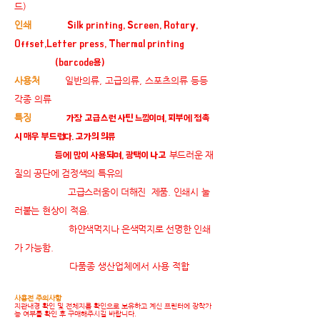
드)
인쇄
Silk printing, Screen, Rotary,
Offset,Letter press, Thermal printing
(barcode용)
사용처
일반의류, 고급의류, 스포츠의류 등등
각종 의류
특징
가장 고급스런 사틴 느낌이며, 피부에 접촉
시 매우 부드럽다. 고가의 의류
부드러운 재
등에 많이 사용되며, 광택이 나고
질의 공단에 검정색의 특유의
고급스러움이
더해진 제품.
인쇄시 눌
러붙는 현상이 적음.
하얀색먹지나 은색먹지로 선명한 인쇄
가 가능함.
다품종 생산업체에서 사용 적합
사용전 주의사항
지관내경 확인 및 전체지름 확인으로 보유하고 계신 프린터에 장착가
능 여부를 확인 후 구매해주시길 바랍니다.