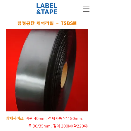
검정공단 케어라벨 - TSBSM
상세사이즈
지관 40mm, 전체지름 약 180mm,
폭 30/35mm, 길이 200M(약220야