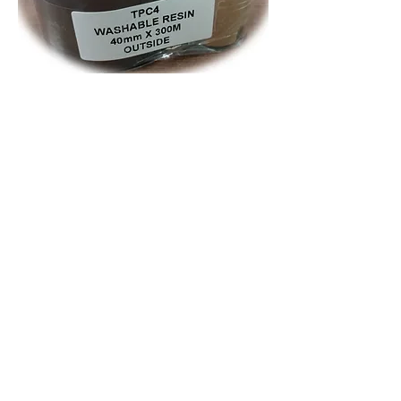
*샘플사진보기*