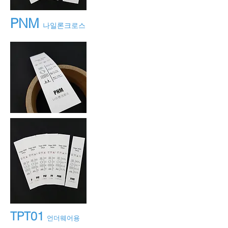
PNM
나일론크로스
TPT01
언더웨어용